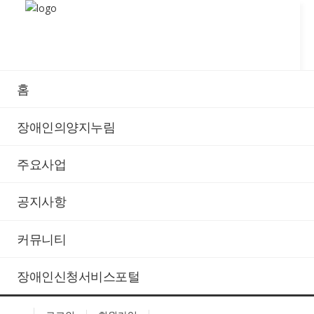
홈
양지누림
장애인의양지누림
장애인의 자립에 앞장서는 비영리 기관입니다.
주요사업
지산 멀티플랙스
공지사항
작성일
2021년 11월 16일
작성자
커뮤니티
양지누림
장애인신청서비스포털
We took responsibility for the design and
installation of the project from consultancy to
full project delivery completing on time and on