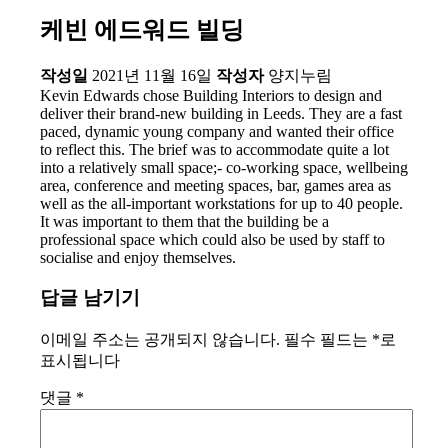
케빈 에드워드 빌딩
작성일
2021년 11월 16일
작성자
양지누림
Kevin Edwards chose Building Interiors to design and
deliver their brand-new building in Leeds. They are a fast
paced, dynamic young company and wanted their office
to reflect this. The brief was to accommodate quite a lot
into a relatively small space;- co-working space, wellbeing
area, conference and meeting spaces, bar, games area as
well as the all-important workstations for up to 40 people.
It was important to them that the building be a
professional space which could also be used by staff to
socialise and enjoy themselves.
답글 남기기
이메일 주소는 공개되지 않습니다.
필수 필드는
*
로
표시됩니다
댓글
*