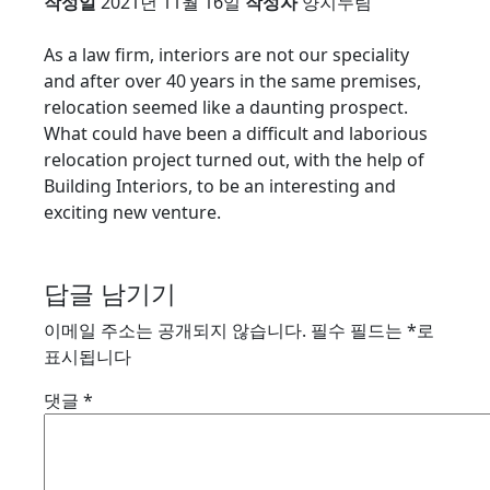
작성일
2021년 11월 16일
작성자
양지누림
As a law firm, interiors are not our speciality
and after over 40 years in the same premises,
relocation seemed like a daunting prospect.
What could have been a difficult and laborious
relocation project turned out, with the help of
Building Interiors, to be an interesting and
exciting new venture.
답글 남기기
이메일 주소는 공개되지 않습니다.
필수 필드는
*
로
표시됩니다
댓글
*