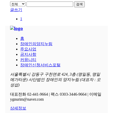
검색
글쓰기
1
홈
장애인의양지누림
주요사업
공지사항
커뮤니티
장애인신청서비스포털
서울특별시 강동구 구천면로 424, 3층 (명일동, 명일
메가타운) 사단법인 장애인의 양지누림 (대표자 : 오
성섭)
대표전화 02-441-9664 | 팩스 0303-3446-9664 | 이메일
ygnurim@naver.com
상세정보