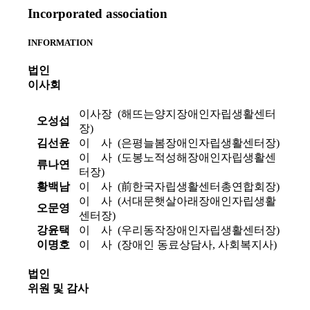
Incorporated association
INFORMATION
법인
이사회
이사장 (해뜨는양지장애인자립생활센터
오성섭
장)
김선윤
이 사 (은평늘봄장애인자립생활센터장)
이 사 (도봉노적성해장애인자립생활센
류나연
터장)
황백남
이 사 (前한국자립생활센터총연합회장)
이 사 (서대문햇살아래장애인자립생활
오문영
센터장)
강윤택
이 사 (우리동작장애인자립생활센터장)
이명호
이 사 (장애인 동료상담사, 사회복지사)
법인
위원 및 감사