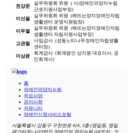
실무위원회 위원 ( 사)장애인의양지누림
천강준
근로지원사업부장)
실무위원회 위원 (해뜨는양지장애인자립
이선필
생활센터 운영지원팀장)
실무위원회 위원 (해뜨는양지장애인자립
이우열
생활센터 자립지원사업부장)
사업감사 (성동느티나무장애인자립생활
고관철
센터장)
회계감사 (회계법인 상지원 대표이사, 공
이상윤
인회계사)
홈
장애인의양지누림
주요사업
공지사항
커뮤니티
장애인신청서비스포털
서울특별시 강동구 구천면로 424, 3층 (명일동, 명일
메가타운) 사단법인 장애인의 양지누림 (대표자 : 오