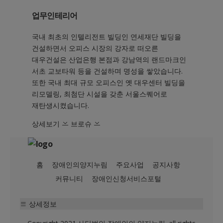
업무인테리어
국내 최초의 인텔리전트 빌딩인 연세재단 빌딩을
건설하면서 오피스 시장의 강자로 떠오른
대우건설은 산업은행 본점과 강남역의 랜드마크인
서초 교보타워 등을 건설하며 명성을 쌓았습니다.
또한 국내 최대 규모 오피스인 옛 대우센터 빌딩을
리모델링, 최첨단 시설을 갖춘 서울스퀘어로
재탄생시켰습니다.
상세보기
브로슈
홈
장애인의양지누림
주요사업
공지사항
커뮤니티
장애인신청서비스포털
상세정보