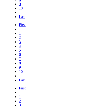
9
10
Last
First
1
2
3
4
5
6
7
8
9
10
Last
First
1
2
3