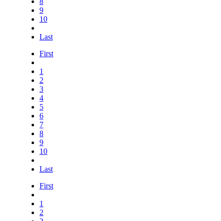
8
9
10
Last
First
1
2
3
4
5
6
7
8
9
10
Last
First
1
2