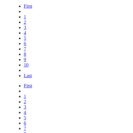
First
1
2
3
4
5
6
7
8
9
10
Last
First
1
2
3
4
5
6
7