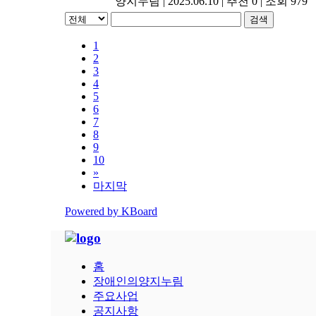
양지누림
|
2025.06.10
|
추천 0
|
조회 979
검색
1
2
3
4
5
6
7
8
9
10
»
마지막
Powered by KBoard
홈
장애인의양지누림
주요사업
공지사항