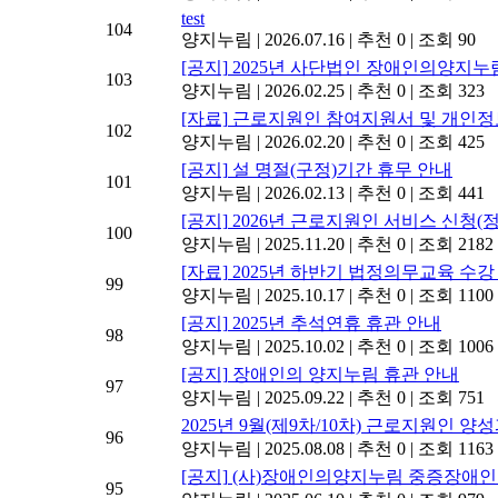
test
104
양지누림
|
2026.07.16
|
추천 0
|
조회 90
[공지]
2025년 사단법인 장애인의양지누
103
양지누림
|
2026.02.25
|
추천 0
|
조회 323
[자료]
근로지원인 참여지원서 및 개인
102
양지누림
|
2026.02.20
|
추천 0
|
조회 425
[공지]
설 명절(구정)기간 휴무 안내
101
양지누림
|
2026.02.13
|
추천 0
|
조회 441
[공지]
2026년 근로지원인 서비스 신청(
100
양지누림
|
2025.11.20
|
추천 0
|
조회 2182
[자료]
2025년 하반기 법정의무교육 수강
99
양지누림
|
2025.10.17
|
추천 0
|
조회 1100
[공지]
2025년 추석연휴 휴관 안내
98
양지누림
|
2025.10.02
|
추천 0
|
조회 1006
[공지]
장애인의 양지누림 휴관 안내
97
양지누림
|
2025.09.22
|
추천 0
|
조회 751
2025년 9월(제9차/10차) 근로지원인 양
96
양지누림
|
2025.08.08
|
추천 0
|
조회 1163
[공지]
(사)장애인의양지누림 중증장애인
95