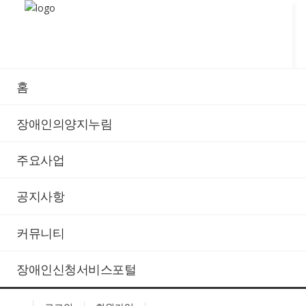
홈
스킨디자인
장애인의양지누림
함께 나누는 케이테마 입니다. 언제나 변화와 차별화,
창의적인 디자인을 향해 도전하고 있습니다.
주요사업
공지사항
목록형 2
커뮤니티
전체
장애인신청서비스포털
분류1
분류2
분류3