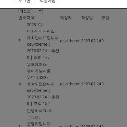
로그인
회원가입
전체
5
건
번호
제목
작성자
작성일
추천
조회
2023 ICU
디자인컨퍼런스
개최안내드립니다.
5
devktheme
2023.02.24
0
175
devktheme
|
2023.02.24
|
추천
0
|
조회 175
워드프레스
테마개발자를
위한 강좌가
4
개설되었습니다.
devktheme
2023.02.24
0
156
devktheme
|
2023.02.24
|
추천
0
|
조회 156
안녕하세요, K-
THEME
운영자입니다.
3
devktheme
2023.02.24
0
238