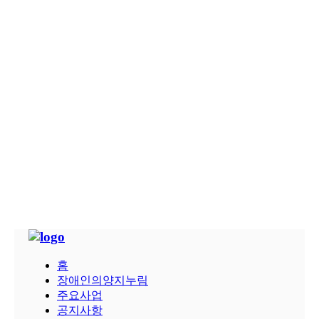
대우아파트 신규 브랜드 ‘푸르지오
(PRUGIO)’ 선포
필리핀 마닐라 1억 5,000만 달러 규모 캠
브리지 빌리지사업 합작 체결(2003~2013)
‘제7회 살기좋은 아파트’ 대상(국무총리
상) 수상 : 화곡 푸르지오
신월성 원자력발전소 1ㆍ2호기
(2003~2015)
2002
나이지리아 보니섬 LNG 플랜트 3호기
(2002), 5·6호기(2002~2007)
2001
한국경제-능률협회 ‘지식경영대상’ 최우
수상 수상
‘제5회 살기좋은 아파트’ 최우수상(건설
홈
교통부장관상) 수상 : 금호동 대우아파트
장애인의양지누림
주요사업
공지사항