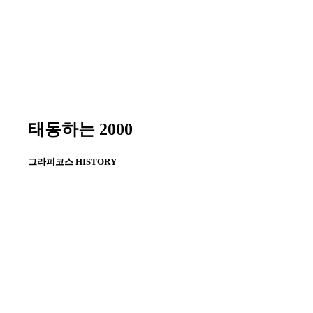
(2003~2015)
2002
나이지리아 보니섬 LNG 플랜트 3호기
(2002), 5·6호기(2002~2007)
2001
한국경제-능률협회 ‘지식경영대상’ 최우
태동하는
2000
수상 수상
‘제5회 살기좋은 아파트’ 최우수상(건설
그라피코스
HISTORY
교통부장관상) 수상 : 금호동 대우아파트
2010
국내 최초 연구용 원자로 해외(요르단) 수
출 (2010 ~ 2017)