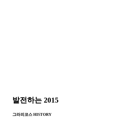
대우아파트 신규 브랜드 ‘푸르지오
(PRUGIO)’ 선포
필리핀 마닐라 1억 5,000만 달러 규모 캠
브리지 빌리지사업 합작 체결(2003~2013)
‘제7회 살기좋은 아파트’ 대상(국무총리
상) 수상 : 화곡 푸르지오
신월성 원자력발전소 1ㆍ2호기
(2003~2015)
2002
나이지리아 보니섬 LNG 플랜트 3호기
(2002), 5·6호기(2002~2007)
2001
한국경제-능률협회 ‘지식경영대상’ 최우
발전하는
2015
수상 수상
‘제5회 살기좋은 아파트’ 최우수상(건설
그라피코스
HISTORY
교통부장관상) 수상 : 금호동 대우아파트