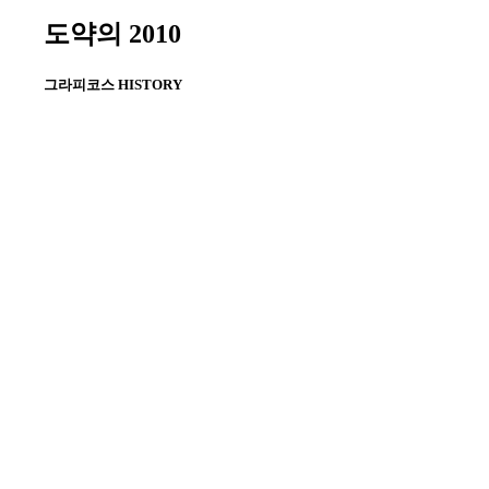
한국경제-능률협회 ‘지식경영대상’ 최우
도약의
2010
수상 수상
‘제5회 살기좋은 아파트’ 최우수상(건설
그라피코스
HISTORY
교통부장관상) 수상 : 금호동 대우아파트
2010
국내 최초 연구용 원자로 해외(요르단) 수
출 (2010 ~ 2017)
세계 최장, 국내 최초 자동차 전용 침매터
널 ‘거가대로’ 개통
산업은행 인수 계약 체결
양성자 가속기 연구센터 (2010 ~ 2013)
2009
말레이시아 KLCC타워(2009~2011)