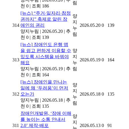
림
천 0
|
조회 186
[뉴스]
“주거·일자리·참정
양
권까지” 축제로 알린 장
지
314
애인의 권리
2026.05.20
0
139
누
양지누림
|
2026.05.20
|
추
림
천 0
|
조회 139
[뉴스]
장애인도 은행 앱
을 쉽고 편하게 이용할 수
양
있도록 시스템을 바꿔야
지
313
2026.05.19
0
164
해요
누
양지누림
|
2026.05.19
|
추
림
천 0
|
조회 164
[뉴스]
장애인을 만나는
양
일에 왜 ‘두려움’이 먼저
지
312
오는가
2026.05.18
0
135
누
양지누림
|
2026.05.18
|
추
림
천 0
|
조회 135
장애인개발원, ‘장애 이해
양
를 높이는 소통 안내서
지
311
2.0’ 제작·배포
2026.05.13
0
91
누