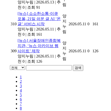
양지누림
|
2026.05.13
|
추
림
천 0
|
조회 91
[뉴스]
소소한소통·이큐
양
포올, 21일 쉬운 글 AI ‘온
지
310
글’ 서비스 시작
2026.05.11
0
161
누
양지누림
|
2026.05.11
|
추
림
천 0
|
조회 161
[뉴스]
서울장애인종합복
양
지관, ‘뉴스 아카이브 웹
지
309
사이트’ 제작
2026.05.11
0
126
누
양지누림
|
2026.05.11
|
추
림
천 0
|
조회 126
검색
1
2
3
4
5
6
7
8