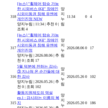
[뉴스]
"휠체어 탑승 가능
한 시외버스 0대" 장애인
양
시외이동권 침해 유엔에
지
318
11:34
0
4
개인진정
NEW
누
양지누림
|
11:34
|
추천 0
|
림
조회 4
[뉴스]
"휠체어 탑승 가능
한 시외버스 0대" 장애인
양
시외이동권 침해 유엔에
지
317
2026.08.06
0
17
개인진정
누
양지누림
|
2026.08.06
|
추
림
천 0
|
조회 17
5월 덕분에 전하는 감사-
양
③ 지나쳐 온 순간들에 대
지
316
한 감사
2026.05.26
0
102
누
양지누림
|
2026.05.26
|
추
림
천 0
|
조회 102
활동지원제도의 역설
양
ep.1 : 감시라는 이름의 복
지
315
지
2026.05.20
0
186
누
양지누림
|
2026.05.20
|
추