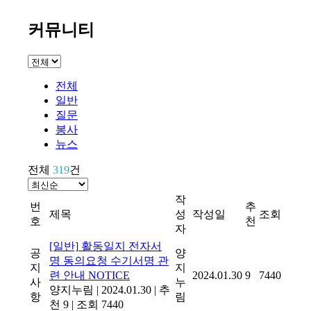
커뮤니티
전체
일반
질문
봉사
뉴스
전체
319
건
작
번
추
제목
성
작성일
조회
호
천
자
[일반]
활동일지 전자서
공
양
명 동의요청 수기서명 관
지
지
련 안내
NOTICE
2024.01.30
9
7440
사
누
양지누림
|
2024.01.30
|
추
항
림
천 9
|
조회 7440