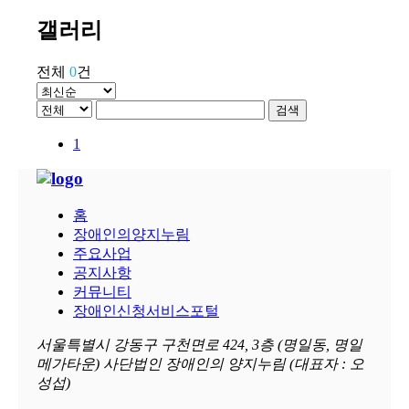
갤러리
전체
0
건
검색
1
홈
장애인의양지누림
주요사업
공지사항
커뮤니티
장애인신청서비스포털
서울특별시 강동구 구천면로 424, 3층 (명일동, 명일
메가타운) 사단법인 장애인의 양지누림 (대표자 : 오
성섭)