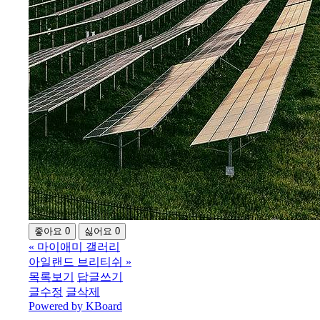
좋아요
0
싫어요
0
«
마이애미 갤러리
아일랜드 브리티쉬
»
목록보기
답글쓰기
글수정
글삭제
Powered by KBoard