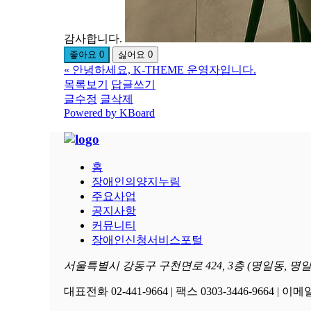
감사합니다.
좋아요
0
싫어요
0
«
안녕하세요, K-THEME 운영자입니다.
목록보기
답글쓰기
글수정
글삭제
Powered by KBoard
홈
장애인의양지누림
주요사업
공지사항
커뮤니티
장애인신청서비스포털
서울특별시 강동구 구천면로 424, 3층 (명일동, 
대표전화 02-441-9664 | 팩스 0303-3446-9664 | 이메일