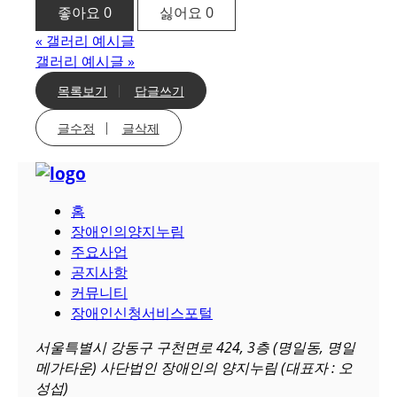
좋아요
0
싫어요
0
«
갤러리 예시글
갤러리 예시글
»
목록보기
답글쓰기
글수정
글삭제
홈
장애인의양지누림
주요사업
공지사항
커뮤니티
장애인신청서비스포털
서울특별시 강동구 구천면로 424, 3층 (명일동, 명일
메가타운) 사단법인 장애인의 양지누림 (대표자 : 오
성섭)