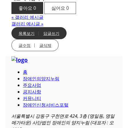
좋아요
0
싫어요
0
«
갤러리 예시글
갤러리 예시글
»
목록보기
답글쓰기
글수정
글삭제
홈
장애인의양지누림
주요사업
공지사항
커뮤니티
장애인신청서비스포털
서울특별시 강동구 구천면로 424, 3층 (명일동, 명일
메가타운) 사단법인 장애인의 양지누림 (대표자 : 오