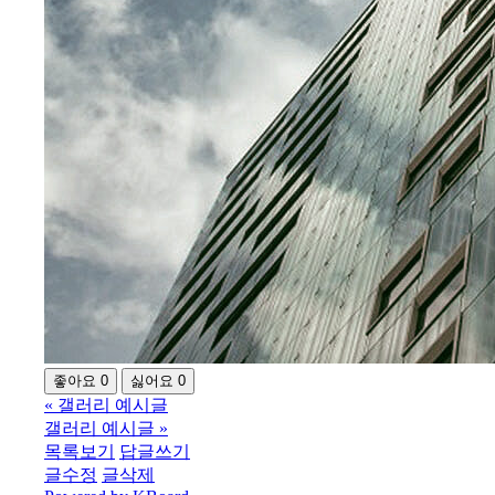
좋아요
0
싫어요
0
«
갤러리 예시글
갤러리 예시글
»
목록보기
답글쓰기
글수정
글삭제