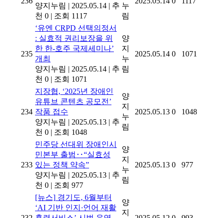
236
2025.05.14
0
1117
양지누림
|
2025.05.14
|
추
누
천 0
|
조회 1117
림
‘유엔 CRPD 선택의정서
: 실효적 권리보장을 위
양
한 한-호주 국제세미나’
지
235
2025.05.14
0
1071
개최
누
양지누림
|
2025.05.14
|
추
림
천 0
|
조회 1071
지장협, ‘2025년 장애인
양
유튜브 콘텐츠 공모전’
지
234
작품 접수
2025.05.13
0
1048
누
양지누림
|
2025.05.13
|
추
림
천 0
|
조회 1048
민주당 선대위 장애인시
양
민본부 출범‥“실효성
지
233
있는 정책 약속”
2025.05.13
0
977
누
양지누림
|
2025.05.13
|
추
림
천 0
|
조회 977
[뉴스]
경기도, 6월부터
양
‘AI 기반 인지·언어 재활
지
232
훈련서비스’ 시범 운영
2025.05.12
0
993