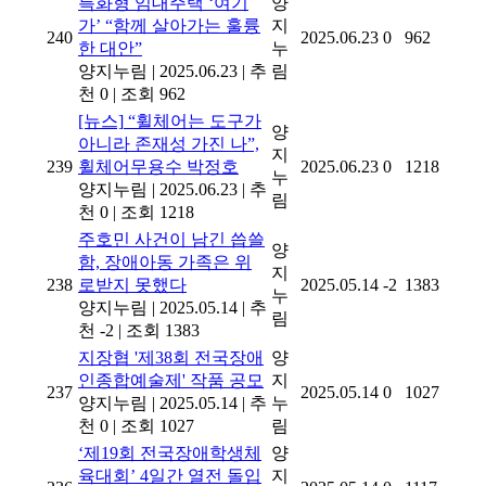
특화형 임대주택 ‘여기
양
가’ “함께 살아가는 훌륭
지
240
2025.06.23
0
962
한 대안”
누
양지누림
|
2025.06.23
|
추
림
천 0
|
조회 962
[뉴스]
“휠체어는 도구가
양
아니라 존재성 가진 나”,
지
239
휠체어무용수 박정호
2025.06.23
0
1218
누
양지누림
|
2025.06.23
|
추
림
천 0
|
조회 1218
주호민 사건이 남긴 씁쓸
양
함, 장애아동 가족은 위
지
238
로받지 못했다
2025.05.14
-2
1383
누
양지누림
|
2025.05.14
|
추
림
천 -2
|
조회 1383
지장협 '제38회 전국장애
양
인종합예술제' 작품 공모
지
237
2025.05.14
0
1027
양지누림
|
2025.05.14
|
추
누
천 0
|
조회 1027
림
‘제19회 전국장애학생체
양
육대회’ 4일간 열전 돌입
지