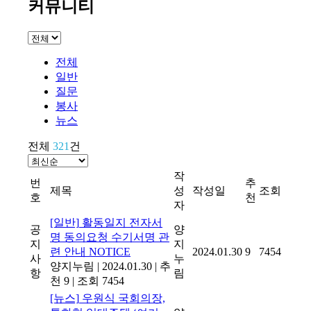
커뮤니티
전체
일반
질문
봉사
뉴스
전체
321
건
작
번
추
제목
성
작성일
조회
호
천
자
[일반]
활동일지 전자서
공
양
명 동의요청 수기서명 관
지
지
련 안내
NOTICE
2024.01.30
9
7454
사
누
양지누림
|
2024.01.30
|
추
항
림
천 9
|
조회 7454
[뉴스]
우원식 국회의장,