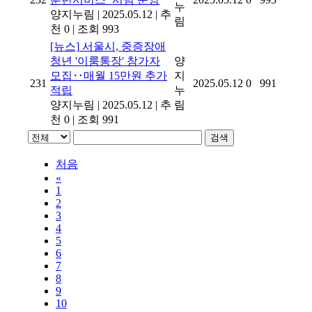
누
양지누림
|
2025.05.12
|
추
림
천 0
|
조회 993
[뉴스]
서울시, 중증장애
청년 '이룸통장' 참가자
양
모집‥매월 15만원 추가
지
231
2025.05.12
0
991
적립
누
양지누림
|
2025.05.12
|
추
림
천 0
|
조회 991
검색
처음
«
1
2
3
4
5
6
7
8
9
10