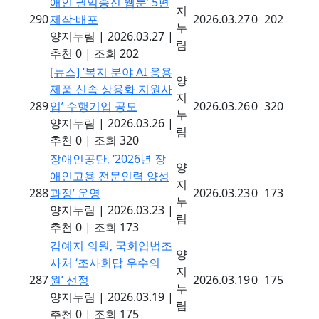
애인 권익증진 웹툰’ 5편
지
290
제작·배포
2026.03.27
0
202
누
양지누림
|
2026.03.27
|
림
추천 0
|
조회 202
[뉴스]
‘복지 분야 AI 응용
양
제품 신속 상용화 지원사
지
289
업’ 수행기업 공모
2026.03.26
0
320
누
양지누림
|
2026.03.26
|
림
추천 0
|
조회 320
장애인공단, ‘2026년 장
양
애인고용 전문인력 양성
지
288
과정’ 운영
2026.03.23
0
173
누
양지누림
|
2026.03.23
|
림
추천 0
|
조회 173
김예지 의원, 국회입법조
양
사처 ‘조사회답 우수의
지
287
원’ 선정
2026.03.19
0
175
누
양지누림
|
2026.03.19
|
림
추천 0
|
조회 175