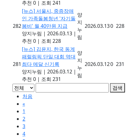
추천 0
|
조회 241
[뉴스]
서울시, 중증장애
양
인 가족돌봄청년 '자기돌
지
282
봄비' 월 40만원 지급
2026.03.13
0
228
누
양지누림
|
2026.03.13
|
림
추천 0
|
조회 228
[뉴스]
김윤지, 한국 동계
양
패럴림픽 단일 대회 역대
지
281
최다 메달 신기록
2026.03.12
0
231
누
양지누림
|
2026.03.12
|
림
추천 0
|
조회 231
검색
처음
«
1
2
3
4