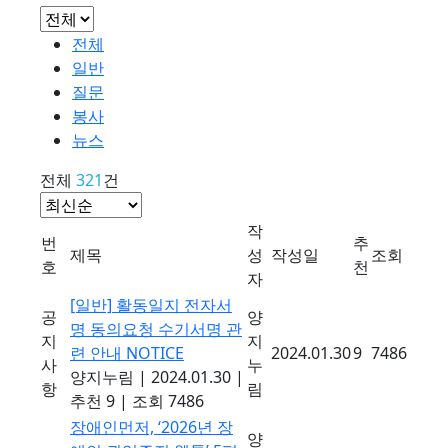
전체
일반
질문
봉사
뉴스
전체
321
건
작
번
추
제목
성
작성일
조회
호
천
자
[일반]
활동일지 전자서
공
양
명 동의요청 수기서명 관
지
지
련 안내
NOTICE
2024.01.30
9
7486
사
누
양지누림
|
2024.01.30
|
항
림
추천 9
|
조회 7486
장애인먼저, ‘2026년 장
양