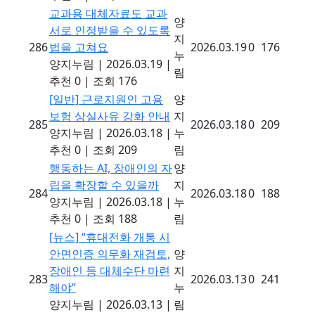
교과용 대체자료도 교과
양
서로 인정받을 수 있도록
지
286
법을 고쳐요
2026.03.19
0
176
누
양지누림
|
2026.03.19
|
림
추천 0
|
조회 176
[일반]
근로지원인 고용
양
보험 상실사유 강화 안내
지
285
2026.03.18
0
209
양지누림
|
2026.03.18
|
누
추천 0
|
조회 209
림
행동하는 AI, 장애인의 자
양
립을 확장할 수 있을까
지
284
2026.03.18
0
188
양지누림
|
2026.03.18
|
누
추천 0
|
조회 188
림
[뉴스]
“휴대전화 개통 시
안면인증 의무화 재검토,
양
장애인 등 대체수단 마련
지
283
2026.03.13
0
241
해야”
누
양지누림
|
2026.03.13
|
림