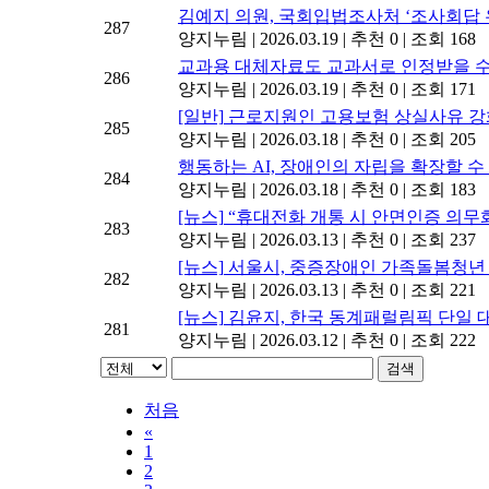
김예지 의원, 국회입법조사처 ‘조사회답 
287
양지누림
|
2026.03.19
|
추천 0
|
조회 168
교과용 대체자료도 교과서로 인정받을 수
286
양지누림
|
2026.03.19
|
추천 0
|
조회 171
[일반]
근로지원인 고용보험 상실사유 강
285
양지누림
|
2026.03.18
|
추천 0
|
조회 205
행동하는 AI, 장애인의 자립을 확장할 수
284
양지누림
|
2026.03.18
|
추천 0
|
조회 183
[뉴스]
“휴대전화 개통 시 안면인증 의무화
283
양지누림
|
2026.03.13
|
추천 0
|
조회 237
[뉴스]
서울시, 중증장애인 가족돌봄청년 '
282
양지누림
|
2026.03.13
|
추천 0
|
조회 221
[뉴스]
김윤지, 한국 동계패럴림픽 단일 
281
양지누림
|
2026.03.12
|
추천 0
|
조회 222
검색
처음
«
1
2