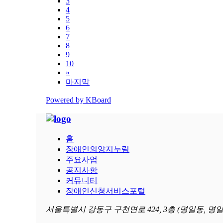
3
4
5
6
7
8
9
10
»
마지막
Powered by KBoard
홈
장애인의양지누림
주요사업
공지사항
커뮤니티
장애인신청서비스포털
서울특별시 강동구 구천면로 424, 3층 (명일동, 