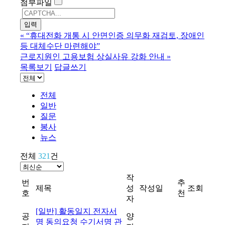
첨부파일
«
“휴대전화 개통 시 안면인증 의무화 재검토, 장애인
등 대체수단 마련해야”
근로지원인 고용보험 상실사유 강화 안내
»
목록보기
답글쓰기
전체
일반
질문
봉사
뉴스
전체
321
건
작
번
추
제목
성
작성일
조회
호
천
자
[일반]
활동일지 전자서
공
양
명 동의요청 수기서명 관