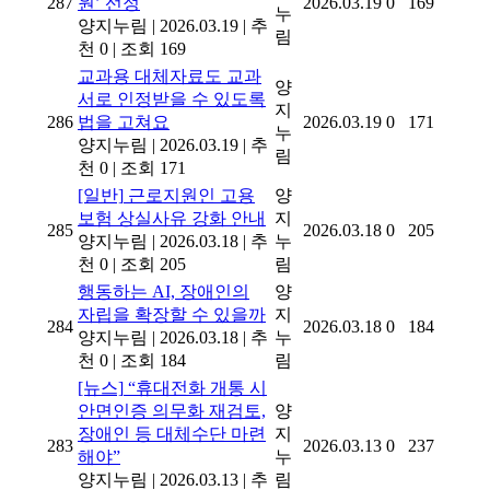
287
원’ 선정
2026.03.19
0
169
누
양지누림
|
2026.03.19
|
추
림
천 0
|
조회 169
교과용 대체자료도 교과
양
서로 인정받을 수 있도록
지
286
법을 고쳐요
2026.03.19
0
171
누
양지누림
|
2026.03.19
|
추
림
천 0
|
조회 171
[일반]
근로지원인 고용
양
보험 상실사유 강화 안내
지
285
2026.03.18
0
205
양지누림
|
2026.03.18
|
추
누
천 0
|
조회 205
림
행동하는 AI, 장애인의
양
자립을 확장할 수 있을까
지
284
2026.03.18
0
184
양지누림
|
2026.03.18
|
추
누
천 0
|
조회 184
림
[뉴스]
“휴대전화 개통 시
안면인증 의무화 재검토,
양
장애인 등 대체수단 마련
지
283
2026.03.13
0
237
해야”
누
양지누림
|
2026.03.13
|
추
림