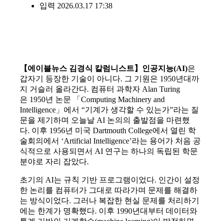
입력 2026.03.17 17:38
【에이블뉴스 김경식 칼럼니스트】
인공지능
(AI)
은
갑자기 등장한 기술이 아니다
.
그 기원은
1950
년대까
지 거슬러 올라간다
.
컴퓨터 과학자
Alan Turing
은
1950
년 논문 「
Computing Machinery and
Intelligence
」에서
“
기계가 생각할 수 있는가
”
라는 질
문을 제기하며 오늘날
AI
논의의 출발점을 마련했
다
.
이후
1956
년 미국
Dartmouth College
에서 열린 학
술회의에서
‘Artificial Intelligence’
라는 용어가 처음 공
식적으로 사용되면서
AI
연구는 하나의 독립된 학문
분야로 자리 잡았다
.
초기의
AI
는 규칙 기반 프로그램이었다
.
인간이 설정
한 논리를 컴퓨터가 그대로 따라가며 문제를 해결하
는 방식이었다
.
그러나 복잡한 현실 문제를 처리하기
에는 한계가 명확했다
.
이후
1990
년대부터 데이터와