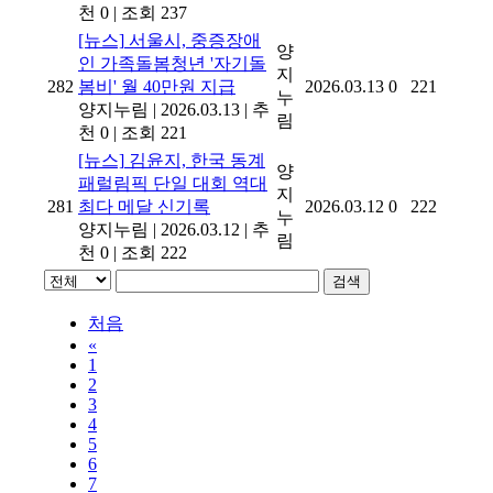
천 0
|
조회 237
[뉴스]
서울시, 중증장애
양
인 가족돌봄청년 '자기돌
지
282
봄비' 월 40만원 지급
2026.03.13
0
221
누
양지누림
|
2026.03.13
|
추
림
천 0
|
조회 221
[뉴스]
김윤지, 한국 동계
양
패럴림픽 단일 대회 역대
지
281
최다 메달 신기록
2026.03.12
0
222
누
양지누림
|
2026.03.12
|
추
림
천 0
|
조회 222
검색
처음
«
1
2
3
4
5
6
7