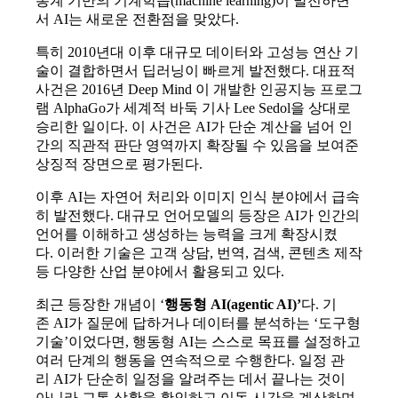
통계 기반의 기계학습
(machine learning)
이 발전하면
서
AI
는 새로운 전환점을 맞았다
.
특히
2010
년대 이후 대규모 데이터와 고성능 연산 기
술이 결합하면서 딥러닝이 빠르게 발전했다
.
대표적
사건은
2016
년
Deep Mind
이 개발한 인공지능 프로그
램
AlphaGo
가 세계적 바둑 기사
Lee Sedol
을 상대로
승리한 일이다
.
이 사건은
AI
가 단순 계산을 넘어 인
간의 직관적 판단 영역까지 확장될 수 있음을 보여준
상징적 장면으로 평가된다
.
이후
AI
는 자연어 처리와 이미지 인식 분야에서 급속
히 발전했다
.
대규모 언어모델의 등장은
AI
가 인간의
언어를 이해하고 생성하는 능력을 크게 확장시켰
다
.
이러한 기술은 고객 상담
,
번역
,
검색
,
콘텐츠 제작
등 다양한 산업 분야에서 활용되고 있다
.
최근 등장한 개념이
‘
행동형
AI(agentic AI)’
다
.
기
존
AI
가 질문에 답하거나 데이터를 분석하는
‘
도구형
기술
’
이었다면
,
행동형
AI
는 스스로 목표를 설정하고
여러 단계의 행동을 연속적으로 수행한다
.
일정 관
리
AI
가 단순히 일정을 알려주는 데서 끝나는 것이
아니라 교통 상황을 확인하고 이동 시간을 계산하며