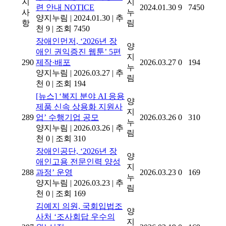
지
지
련 안내
NOTICE
2024.01.30
9
7450
사
누
양지누림
|
2024.01.30
|
추
항
림
천 9
|
조회 7450
장애인먼저, ‘2026년 장
양
애인 권익증진 웹툰’ 5편
지
290
제작·배포
2026.03.27
0
194
누
양지누림
|
2026.03.27
|
추
림
천 0
|
조회 194
[뉴스]
‘복지 분야 AI 응용
양
제품 신속 상용화 지원사
지
289
업’ 수행기업 공모
2026.03.26
0
310
누
양지누림
|
2026.03.26
|
추
림
천 0
|
조회 310
장애인공단, ‘2026년 장
양
애인고용 전문인력 양성
지
288
과정’ 운영
2026.03.23
0
169
누
양지누림
|
2026.03.23
|
추
림
천 0
|
조회 169
김예지 의원, 국회입법조
양
사처 ‘조사회답 우수의
지