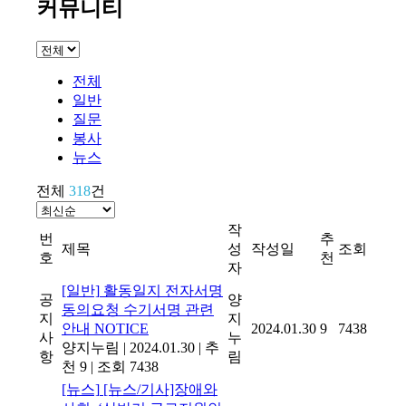
커뮤니티
전체
일반
질문
봉사
뉴스
전체
318
건
작
번
추
제목
성
작성일
조회
호
천
자
[일반]
활동일지 전자서명
공
양
동의요청 수기서명 관련
지
지
안내
NOTICE
2024.01.30
9
7438
사
누
양지누림
|
2024.01.30
|
추
항
림
천 9
|
조회 7438
[뉴스]
[뉴스/기사]장애와