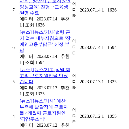
사회, ‘상반기 근로지원인
에
양성교육’ 진행‥교육생
디
7
2023.07.14
1
1636
84명 수료
터
에디터
|
2023.07.14
|
추천
1
|
조회 1636
[뉴스]
[뉴스/기사]법령 근
거 없는 내부지침으로 ‘장
에
애인고용부담금’ 산정 부
디
6
2023.07.14
1
1594
당
터
에디터
|
2023.07.14
|
추천
1
|
조회 1594
[뉴스]
[뉴스/기고]정말 최
고의 근로지원인을 만났
에
5
습니다
디
2023.07.13
1
1325
에디터
|
2023.07.13
|
추천
터
1
|
조회 1325
[뉴스]
[뉴스/기사] 예산
부족에 발달장애 근로자
에
들 4개월째 근로지원인
디
4
2023.07.12
1
1055
‘감감무소식’
터
에디터
|
2023.07.12
|
추천