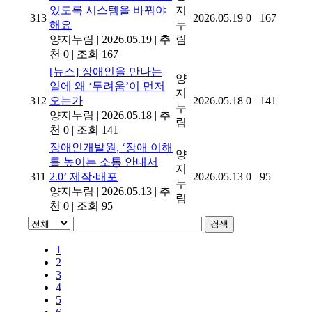
있도록 시스템을 바꿔야
지
313
2026.05.19
0
167
해요
누
양지누림
|
2026.05.19
|
추
림
천 0
|
조회 167
[뉴스]
장애인을 만나는
양
일에 왜 ‘두려움’이 먼저
지
312
오는가
2026.05.18
0
141
누
양지누림
|
2026.05.18
|
추
림
천 0
|
조회 141
장애인개발원, ‘장애 이해
양
를 높이는 소통 안내서
지
311
2.0’ 제작·배포
2026.05.13
0
95
누
양지누림
|
2026.05.13
|
추
림
천 0
|
조회 95
검색
1
2
3
4
5