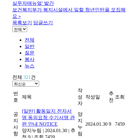
실무자매뉴얼' 발간
보건복지부가 복지시설에서 일할 청년인턴을 모집해
요
»
목록보기
답글쓰기
전체
일반
질문
봉사
뉴스
전체
321
건
작
번
추
제목
성
작성일
조회
호
천
자
[일반]
활동일지 전자서
공
양
명 동의요청 수기서명 관
지
지
련 안내
NOTICE
2024.01.30
9
7459
사
누
양지누림
|
2024.01.30
|
추
항
림
천 9
|
조회 7459