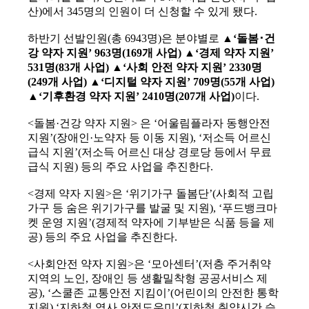
산)에서 345명의 인원이 더 신청할 수 있게 됐다.
하반기 선발인원(총 6943명)은 분야별로
▲‘돌봄･건
강 약자 지원’ 963명(169개 사업) ▲‘경제 약자 지원’
531명(83개 사업) ▲‘사회 안전 약자 지원’ 2330명
(249개 사업) ▲‘디지털 약자 지원’ 709명(55개 사업)
▲‘기후환경 약자 지원’ 2410명(207개 사업)
이다.
<돌봄·건강 약자 지원> 은 ‘어울림플라자 동행안전
지원’(장애인·노약자 등 이동 지원), ‘저소득 어르신
급식 지원’(저소득 어르신 대상 경로당 등에서 무료
급식 지원) 등의 주요 사업을 추진한다.
<경제 약자 지원>은 ‘위기가구 돌봄단’(사회적 고립
가구 등 숨은 위기가구를 발굴 및 지원), ‘푸드뱅크마
켓 운영 지원’(경제적 약자에 기부받은 식품 등을 제
공) 등의 주요 사업을 추진한다.
<사회안전 약자 지원>은 ‘모아센터’(저층 주거취약
지역의 노인, 장애인 등 생활밀착형 공공서비스 제
공), ‘스쿨존 교통안전 지킴이’(어린이의 안전한 통학
지원) ‘지하철 역사 안전도우미’(지하철 취약시간 승