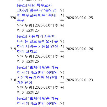
[뉴스]
내년 특수교사
1056명 뽑는다? "불안정
양
한 특수교육 반복" 확대
지
320
2026.08.07
0
25
촉구
누
양지누림
|
2026.08.07
|
추
림
천 0
|
조회 25
[뉴스]
자동차가 사람이
다니는 길로 들어오지 못
양
하게 세워둔 기둥을 안전
지
319
2026.08.07
0
26
하게 고쳐요
누
양지누림
|
2026.08.07
|
추
림
천 0
|
조회 26
[뉴스]
"휠체어 탑승 가능
한 시외버스 0대" 장애인
양
시외이동권 침해 유엔에
지
318
2026.08.07
0
23
개인진정
누
양지누림
|
2026.08.07
|
추
림
천 0
|
조회 23
[뉴스]
"휠체어 탑승 가능
한 시외버스 0대" 장애인
양