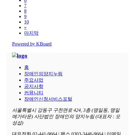
6
7
8
9
10
»
마지막
Powered by KBoard
홈
장애인의양지누림
주요사업
공지사항
커뮤니티
장애인신청서비스포털
서울특별시 강동구 구천면로 424, 3층 (명일동, 명일
메가타운) 사단법인 장애인의 양지누림 (대표자 : 오
성섭)
대표전화 02-441-9664 | 팩스 0303-3446-9664 | 이메일