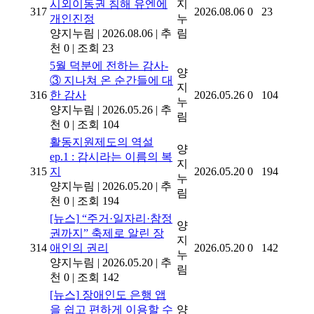
시외이동권 침해 유엔에
지
317
2026.08.06
0
23
개인진정
누
양지누림
|
2026.08.06
|
추
림
천 0
|
조회 23
5월 덕분에 전하는 감사-
양
③ 지나쳐 온 순간들에 대
지
316
한 감사
2026.05.26
0
104
누
양지누림
|
2026.05.26
|
추
림
천 0
|
조회 104
활동지원제도의 역설
양
ep.1 : 감시라는 이름의 복
지
315
지
2026.05.20
0
194
누
양지누림
|
2026.05.20
|
추
림
천 0
|
조회 194
[뉴스]
“주거·일자리·참정
양
권까지” 축제로 알린 장
지
314
애인의 권리
2026.05.20
0
142
누
양지누림
|
2026.05.20
|
추
림
천 0
|
조회 142
[뉴스]
장애인도 은행 앱
을 쉽고 편하게 이용할 수
양