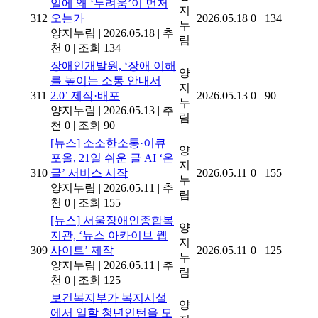
일에 왜 ‘두려움’이 먼저
지
312
오는가
2026.05.18
0
134
누
양지누림
|
2026.05.18
|
추
림
천 0
|
조회 134
장애인개발원, ‘장애 이해
양
를 높이는 소통 안내서
지
311
2.0’ 제작·배포
2026.05.13
0
90
누
양지누림
|
2026.05.13
|
추
림
천 0
|
조회 90
[뉴스]
소소한소통·이큐
양
포올, 21일 쉬운 글 AI ‘온
지
310
글’ 서비스 시작
2026.05.11
0
155
누
양지누림
|
2026.05.11
|
추
림
천 0
|
조회 155
[뉴스]
서울장애인종합복
양
지관, ‘뉴스 아카이브 웹
지
309
사이트’ 제작
2026.05.11
0
125
누
양지누림
|
2026.05.11
|
추
림
천 0
|
조회 125
보건복지부가 복지시설
양
에서 일할 청년인턴을 모