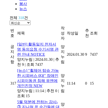
봉사
뉴스
전체
318
건
작
번
추
제목
성
작성일
조회
호
천
자
[일반]
활동일지 전자서
공
양
명 동의요청 수기서명 관
지
지
련 안내
NOTICE
2024.01.30
9
7437
사
누
양지누림
|
2024.01.30
|
추
항
림
천 9
|
조회 7437
[뉴스]
"휠체어 탑승 가능
한 시외버스 0대" 장애인
양
시외이동권 침해 유엔에
지
317
11:14
0
15
개인진정
NEW
누
양지누림
|
11:14
|
추천 0
|
림
조회 15
5월 덕분에 전하는 감사-
양
③ 지나쳐 온 순간들에 대