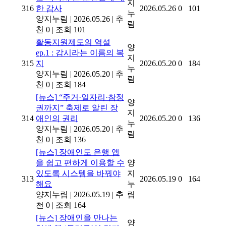
지
316
한 감사
2026.05.26
0
101
누
양지누림
|
2026.05.26
|
추
림
천 0
|
조회 101
활동지원제도의 역설
양
ep.1 : 감시라는 이름의 복
지
315
지
2026.05.20
0
184
누
양지누림
|
2026.05.20
|
추
림
천 0
|
조회 184
[뉴스]
“주거·일자리·참정
양
권까지” 축제로 알린 장
지
314
애인의 권리
2026.05.20
0
136
누
양지누림
|
2026.05.20
|
추
림
천 0
|
조회 136
[뉴스]
장애인도 은행 앱
을 쉽고 편하게 이용할 수
양
있도록 시스템을 바꿔야
지
313
2026.05.19
0
164
해요
누
양지누림
|
2026.05.19
|
추
림
천 0
|
조회 164
[뉴스]
장애인을 만나는
양