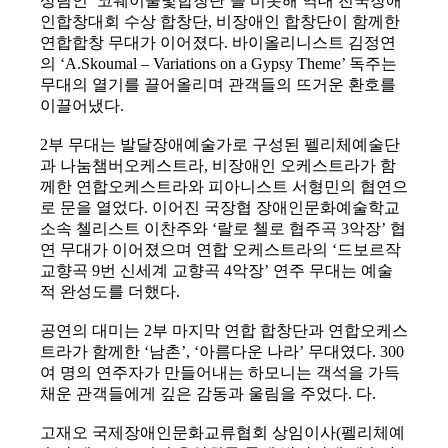
상팀인 ‘코웨이물빛합창단’을 비롯해 역대 전국장애
인합창대회 수상 합창단, 비장애인 합창단이 함께한
연합합창 무대가 이어졌다. 바이올리니스트 김정연
의 ‘A.Skoumal – Variations on a Gypsy Theme’ 독주는
무대의 열기를 끌어올리며 관객들의 뜨거운 환호를
이끌어냈다.
2부 무대는 발달장애예술가로 구성된 펠리체예술단
과 나눔챔버오케스트라, 비장애인 오케스트라가 함
께한 연합오케스트라와 피아니스트 서형민의 협연으
로 문을 열었다. 이어진 국장협 장애인문화예술학교
소속 첼리스트 이찬주와 ‘랄로 첼로 협주곡 3악장’ 협
연 무대가 이어졌으며 연합 오케스트라의 ‘드보르작
교향곡 9번 신세계 교향곡 4악장’ 연주 무대는 예술
적 완성도를 더했다.
공연의 대미는 2부 마지막 연합 합창단과 연합오케스
트라가 함께한 ‘남촌’, ‘아름다운 나라’ 무대였다. 300
여 명의 연주자가 만들어내는 하모니는 객석을 가득
채운 관객들에게 깊은 감동과 울림을 주었다. 다.
고재오 국제장애인문화교류협회 상임이사(펠리체예