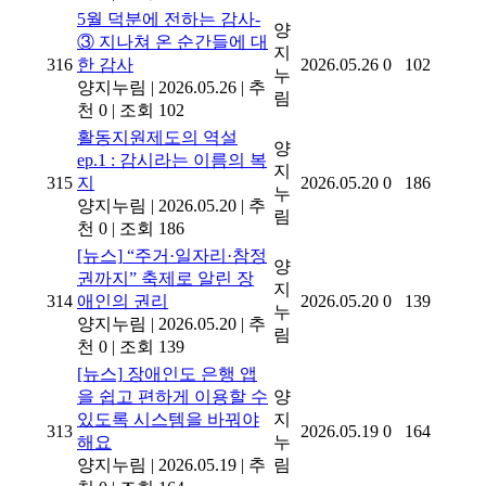
5월 덕분에 전하는 감사-
양
③ 지나쳐 온 순간들에 대
지
316
한 감사
2026.05.26
0
102
누
양지누림
|
2026.05.26
|
추
림
천 0
|
조회 102
활동지원제도의 역설
양
ep.1 : 감시라는 이름의 복
지
315
지
2026.05.20
0
186
누
양지누림
|
2026.05.20
|
추
림
천 0
|
조회 186
[뉴스]
“주거·일자리·참정
양
권까지” 축제로 알린 장
지
314
애인의 권리
2026.05.20
0
139
누
양지누림
|
2026.05.20
|
추
림
천 0
|
조회 139
[뉴스]
장애인도 은행 앱
을 쉽고 편하게 이용할 수
양
있도록 시스템을 바꿔야
지
313
2026.05.19
0
164
해요
누
양지누림
|
2026.05.19
|
추
림