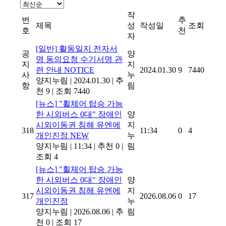
작
번
추
제목
성
작성일
조회
호
천
자
[일반]
활동일지 전자서
공
양
명 동의요청 수기서명 관
지
지
련 안내
NOTICE
2024.01.30
9
7440
사
누
양지누림
|
2024.01.30
|
추
항
림
천 9
|
조회 7440
[뉴스]
"휠체어 탑승 가능
한 시외버스 0대" 장애인
양
시외이동권 침해 유엔에
지
318
11:34
0
4
개인진정
NEW
누
양지누림
|
11:34
|
추천 0
|
림
조회 4
[뉴스]
"휠체어 탑승 가능
한 시외버스 0대" 장애인
양
시외이동권 침해 유엔에
지
317
2026.08.06
0
17
개인진정
누
양지누림
|
2026.08.06
|
추
림
천 0
|
조회 17