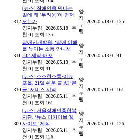
천 0
|
조회 164
[뉴스]
장애인을 만나는
양
일에 왜 ‘두려움’이 먼저
지
312
오는가
2026.05.18
0
135
누
양지누림
|
2026.05.18
|
추
림
천 0
|
조회 135
장애인개발원, ‘장애 이해
양
를 높이는 소통 안내서
지
311
2.0’ 제작·배포
2026.05.13
0
91
누
양지누림
|
2026.05.13
|
추
림
천 0
|
조회 91
[뉴스]
소소한소통·이큐
양
포올, 21일 쉬운 글 AI ‘온
지
310
글’ 서비스 시작
2026.05.11
0
161
누
양지누림
|
2026.05.11
|
추
림
천 0
|
조회 161
[뉴스]
서울장애인종합복
양
지관, ‘뉴스 아카이브 웹
지
309
사이트’ 제작
2026.05.11
0
126
누
양지누림
|
2026.05.11
|
추
림
천 0
|
조회 126