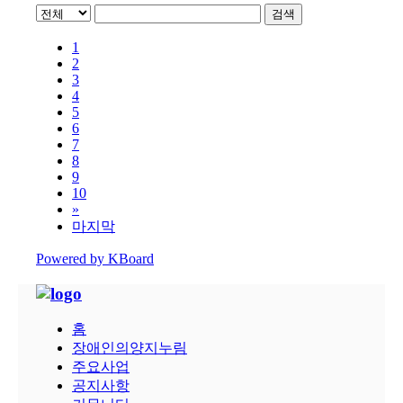
검색
1
2
3
4
5
6
7
8
9
10
»
마지막
Powered by KBoard
홈
장애인의양지누림
주요사업
공지사항