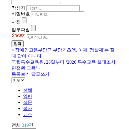
작성자
비밀번호
사진
첨부파일
«
장애인고용부담금 부담기초액, 이제 '정찰제'는 절
대 답이 아니다
국립특수교육원, 28일부터 ‘2026 특수교육 실태조사
면접원 교육’
»
목록보기
답글쓰기
전체
일반
질문
봉사
뉴스
전체
319
건