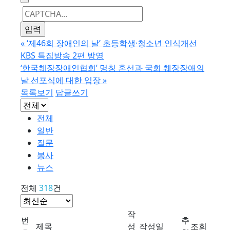
«
‘제46회 장애인의 날’ 초등학생·청소년 인식개선
KBS 특집방송 2편 방영
‘한국췌장장애인협회’ 명칭 혼선과 국회 췌장장애의
날 선포식에 대한 입장
»
목록보기
답글쓰기
전체
일반
질문
봉사
뉴스
전체
318
건
작
번
추
제목
성
작성일
조회