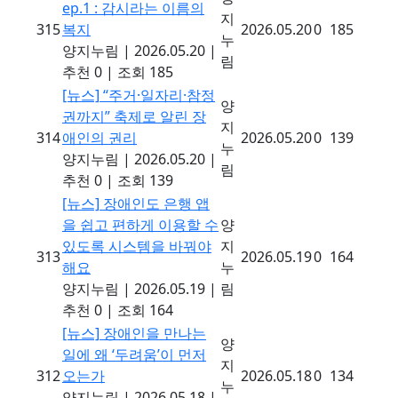
ep.1 : 감시라는 이름의
지
315
복지
2026.05.20
0
185
누
양지누림
|
2026.05.20
|
림
추천 0
|
조회 185
[뉴스]
“주거·일자리·참정
양
권까지” 축제로 알린 장
지
314
애인의 권리
2026.05.20
0
139
누
양지누림
|
2026.05.20
|
림
추천 0
|
조회 139
[뉴스]
장애인도 은행 앱
을 쉽고 편하게 이용할 수
양
있도록 시스템을 바꿔야
지
313
2026.05.19
0
164
해요
누
양지누림
|
2026.05.19
|
림
추천 0
|
조회 164
[뉴스]
장애인을 만나는
양
일에 왜 ‘두려움’이 먼저
지
312
오는가
2026.05.18
0
134
누
양지누림
|
2026.05.18
|