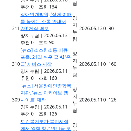
림
추천 0
|
조회 134
장애인개발원, ‘장애 이해
양
를 높이는 소통 안내서
지
311
2.0’ 제작·배포
2026.05.13
0
90
누
양지누림
|
2026.05.13
|
림
추천 0
|
조회 90
[뉴스]
소소한소통·이큐
양
포올, 21일 쉬운 글 AI ‘온
지
310
글’ 서비스 시작
2026.05.11
0
160
누
양지누림
|
2026.05.11
|
림
추천 0
|
조회 160
[뉴스]
서울장애인종합복
양
지관, ‘뉴스 아카이브 웹
지
309
사이트’ 제작
2026.05.11
0
126
누
양지누림
|
2026.05.11
|
림
추천 0
|
조회 126
보건복지부가 복지시설
양
에서 일할 청년인턴을 모