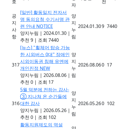
호
천
자
[일반]
활동일지 전자서
공
양
명 동의요청 수기서명 관
지
지
련 안내
NOTICE
2024.01.30
9
7440
사
누
양지누림
|
2024.01.30
|
항
림
추천 9
|
조회 7440
[뉴스]
"휠체어 탑승 가능
한 시외버스 0대" 장애인
양
시외이동권 침해 유엔에
지
317
2026.08.06
0
17
개인진정
NEW
누
양지누림
|
2026.08.06
|
림
추천 0
|
조회 17
5월 덕분에 전하는 감사-
양
③ 지나쳐 온 순간들에
지
316
대한 감사
2026.05.26
0
102
누
양지누림
|
2026.05.26
|
림
추천 0
|
조회 102
활동지원제도의 역설
양