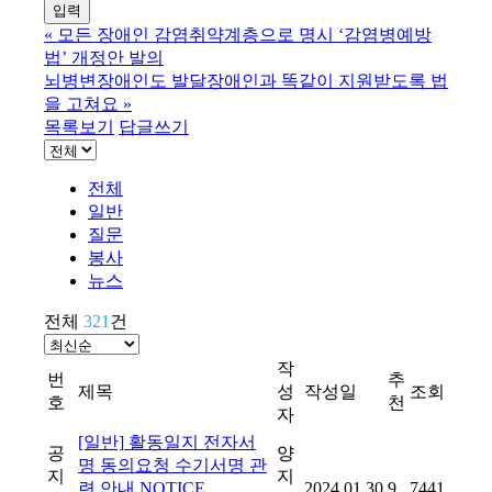
«
모든 장애인 감염취약계층으로 명시 ‘감염병예방
법’ 개정안 발의
뇌병변장애인도 발달장애인과 똑같이 지원받도록 법
을 고쳐요
»
목록보기
답글쓰기
전체
일반
질문
봉사
뉴스
전체
321
건
작
번
추
제목
성
작성일
조회
호
천
자
[일반]
활동일지 전자서
공
양
명 동의요청 수기서명 관
지
지
련 안내
NOTICE
2024.01.30
9
7441