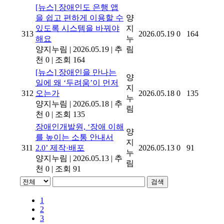
[뉴스]
장애인도 은행 앱
을 쉽고 편하게 이용할 수
양
있도록 시스템을 바꿔야
지
313
2026.05.19
0
164
해요
누
양지누림
|
2026.05.19
|
추
림
천 0
|
조회 164
[뉴스]
장애인을 만나는
양
일에 왜 ‘두려움’이 먼저
지
312
오는가
2026.05.18
0
135
누
양지누림
|
2026.05.18
|
추
림
천 0
|
조회 135
장애인개발원, ‘장애 이해
양
를 높이는 소통 안내서
지
311
2.0’ 제작·배포
2026.05.13
0
91
누
양지누림
|
2026.05.13
|
추
림
천 0
|
조회 91
검색
1
2
3