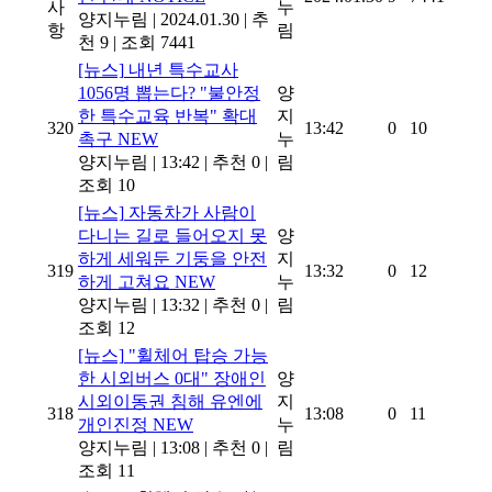
사
누
양지누림
|
2024.01.30
|
추
항
림
천 9
|
조회 7441
[뉴스]
내년 특수교사
1056명 뽑는다? "불안정
양
한 특수교육 반복" 확대
지
320
13:42
0
10
촉구
NEW
누
양지누림
|
13:42
|
추천 0
|
림
조회 10
[뉴스]
자동차가 사람이
다니는 길로 들어오지 못
양
하게 세워둔 기둥을 안전
지
319
13:32
0
12
하게 고쳐요
NEW
누
양지누림
|
13:32
|
추천 0
|
림
조회 12
[뉴스]
"휠체어 탑승 가능
한 시외버스 0대" 장애인
양
시외이동권 침해 유엔에
지
318
13:08
0
11
개인진정
NEW
누
양지누림
|
13:08
|
추천 0
|
림
조회 11