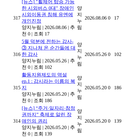
[뉴스]
"휠체어 탑승 가능
한 시외버스 0대" 장애인
양
시외이동권 침해 유엔에
지
317
2026.08.06
0
17
개인진정
누
양지누림
|
2026.08.06
|
추
림
천 0
|
조회 17
5월 덕분에 전하는 감사-
양
③ 지나쳐 온 순간들에 대
지
316
한 감사
2026.05.26
0
102
누
양지누림
|
2026.05.26
|
추
림
천 0
|
조회 102
활동지원제도의 역설
양
ep.1 : 감시라는 이름의 복
지
315
지
2026.05.20
0
186
누
양지누림
|
2026.05.20
|
추
림
천 0
|
조회 186
[뉴스]
“주거·일자리·참정
양
권까지” 축제로 알린 장
지
314
애인의 권리
2026.05.20
0
139
누
양지누림
|
2026.05.20
|
추
림
천 0
|
조회 139