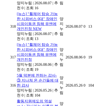
양지누림
|
2026.08.07
|
추
림
천 0
|
조회 16
[뉴스]
"휠체어 탑승 가능
한 시외버스 0대" 장애인
양
시외이동권 침해 유엔에
지
318
2026.08.07
0
13
개인진정
NEW
누
양지누림
|
2026.08.07
|
추
림
천 0
|
조회 13
[뉴스]
"휠체어 탑승 가능
한 시외버스 0대" 장애인
양
시외이동권 침해 유엔에
지
317
2026.08.06
0
19
개인진정
누
양지누림
|
2026.08.06
|
추
림
천 0
|
조회 19
5월 덕분에 전하는 감사-
양
③ 지나쳐 온 순간들에 대
지
316
한 감사
2026.05.26
0
104
누
양지누림
|
2026.05.26
|
추
림
천 0
|
조회 104
활동지원제도의 역설
양