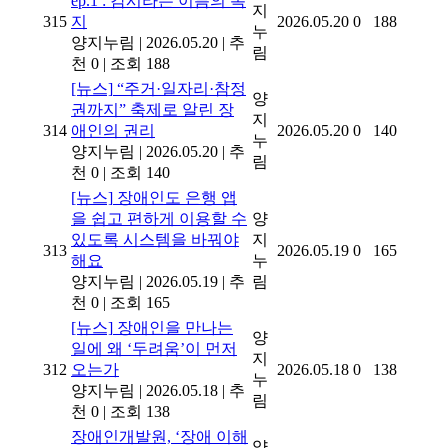
ep.1 : 감시라는 이름의 복
지
315
지
2026.05.20
0
188
누
양지누림
|
2026.05.20
|
추
림
천 0
|
조회 188
[뉴스]
“주거·일자리·참정
양
권까지” 축제로 알린 장
지
314
애인의 권리
2026.05.20
0
140
누
양지누림
|
2026.05.20
|
추
림
천 0
|
조회 140
[뉴스]
장애인도 은행 앱
을 쉽고 편하게 이용할 수
양
있도록 시스템을 바꿔야
지
313
2026.05.19
0
165
해요
누
양지누림
|
2026.05.19
|
추
림
천 0
|
조회 165
[뉴스]
장애인을 만나는
양
일에 왜 ‘두려움’이 먼저
지
312
오는가
2026.05.18
0
138
누
양지누림
|
2026.05.18
|
추
림
천 0
|
조회 138
장애인개발원, ‘장애 이해
양