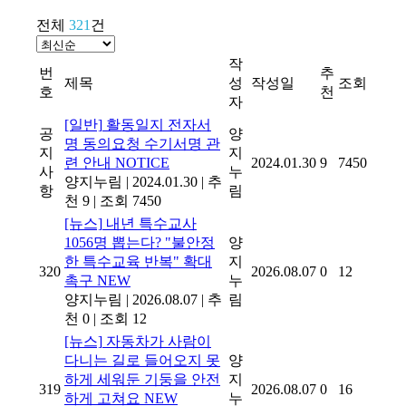
전체
321
건
작
번
추
제목
성
작성일
조회
호
천
자
[일반]
활동일지 전자서
공
양
명 동의요청 수기서명 관
지
지
련 안내
NOTICE
2024.01.30
9
7450
사
누
양지누림
|
2024.01.30
|
추
항
림
천 9
|
조회 7450
[뉴스]
내년 특수교사
1056명 뽑는다? "불안정
양
한 특수교육 반복" 확대
지
320
2026.08.07
0
12
촉구
NEW
누
양지누림
|
2026.08.07
|
추
림
천 0
|
조회 12
[뉴스]
자동차가 사람이
다니는 길로 들어오지 못
양
하게 세워둔 기둥을 안전
지
319
2026.08.07
0
16
하게 고쳐요
NEW
누