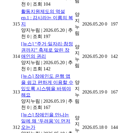
림
천 0
|
조회 104
활동지원제도의 역설
양
ep.1 : 감시라는 이름의 복
지
315
지
2026.05.20
0
197
누
양지누림
|
2026.05.20
|
추
림
천 0
|
조회 197
[뉴스]
“주거·일자리·참정
양
권까지” 축제로 알린 장
지
314
애인의 권리
2026.05.20
0
142
누
양지누림
|
2026.05.20
|
추
림
천 0
|
조회 142
[뉴스]
장애인도 은행 앱
을 쉽고 편하게 이용할 수
양
있도록 시스템을 바꿔야
지
313
2026.05.19
0
167
해요
누
양지누림
|
2026.05.19
|
추
림
천 0
|
조회 167
[뉴스]
장애인을 만나는
양
일에 왜 ‘두려움’이 먼저
지
312
오는가
2026.05.18
0
144
누