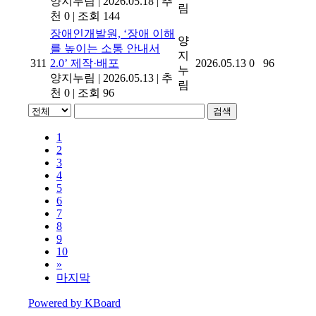
양지누림
|
2026.05.18
|
추
림
천 0
|
조회 144
장애인개발원, ‘장애 이해
양
를 높이는 소통 안내서
지
311
2.0’ 제작·배포
2026.05.13
0
96
누
양지누림
|
2026.05.13
|
추
림
천 0
|
조회 96
검색
1
2
3
4
5
6
7
8
9
10
»
마지막
Powered by KBoard