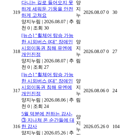
다니는 길로 들어오지 못
양
하게 세워둔 기둥을 안전
지
319
2026.08.07
0
30
하게 고쳐요
누
양지누림
|
2026.08.07
|
추
림
천 0
|
조회 30
[뉴스]
"휠체어 탑승 가능
한 시외버스 0대" 장애인
양
시외이동권 침해 유엔에
지
318
2026.08.07
0
27
개인진정
누
양지누림
|
2026.08.07
|
추
림
천 0
|
조회 27
[뉴스]
"휠체어 탑승 가능
한 시외버스 0대" 장애인
양
시외이동권 침해 유엔에
지
317
2026.08.06
0
24
개인진정
누
양지누림
|
2026.08.06
|
추
림
천 0
|
조회 24
5월 덕분에 전하는 감사-
양
③ 지나쳐 온 순간들에 대
지
316
한 감사
2026.05.26
0
104
누
양지누림
|
2026.05.26
|
추