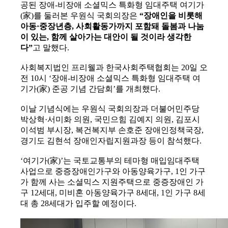
공된 장애-비장애 소셜믹스 특화형 임대주택 여기가
(家)를 둘러본 우원식 국회의장은
“장애인을 비롯해
아동·중장년층, 사회활동가까지 포함돼 돌봄과 나눔
이 있는, 함께 살아가는 대안이 될 것이라 생각한
다”
고 말했다.
사회복지법인 프리웰과 한국사회주택협회는 20일 오
전 10시 ‘장애-비장애 소셜믹스 특화형 임대주택 여
기가(家) 준공 기념 간담회’를 개최했다.
이날 기념식에는 우원식 국회의장과 더불어민주당
박상혁·서미화 의원, 국민으힘 김예지 의원, 김포시
이석범 부시장, 복건복지부 손호준 장애인정책국장,
경기도 김현석 장애인자립지원과장 등이 참석했다.
‘여기가(家)’는 국토교통부의 테마형 매입임대주택
사업으로 중증장애인가구와 아동양육가구, 1인 가구
가 함께 사는 소셜믹스 지원주택으로 중증장애인 가
구 12세대, 미비혼 아동양육가구 8세대, 1인 가구 8세
대 총 28세대가 입주할 예정이다.