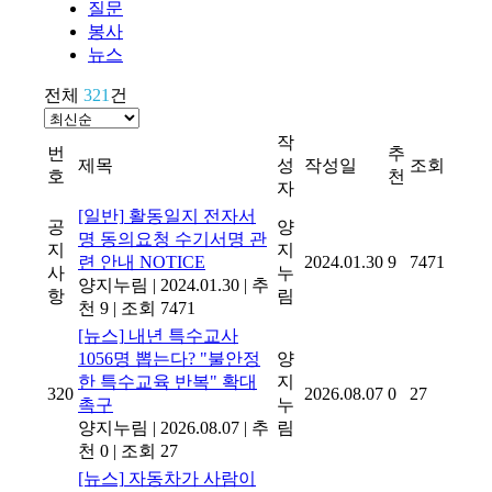
질문
봉사
뉴스
전체
321
건
작
번
추
제목
성
작성일
조회
호
천
자
[일반]
활동일지 전자서
공
양
명 동의요청 수기서명 관
지
지
련 안내
NOTICE
2024.01.30
9
7471
사
누
양지누림
|
2024.01.30
|
추
항
림
천 9
|
조회 7471
[뉴스]
내년 특수교사
1056명 뽑는다? "불안정
양
한 특수교육 반복" 확대
지
320
2026.08.07
0
27
촉구
누
양지누림
|
2026.08.07
|
추
림
천 0
|
조회 27
[뉴스]
자동차가 사람이