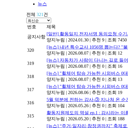
뉴스
전체
321
건
번호
제목
[일반]
활동일지 전자서명 동의요청 수기
공지사항
양지누림
|
2024.01.30
|
추천 9
|
조회 7450
[뉴스]
내년 특수교사 1056명 뽑는다? 
320
양지누림
|
2026.08.07
|
추천 0
|
조회 12
[뉴스]
자동차가 사람이 다니는 길로 들
319
양지누림
|
2026.08.07
|
추천 0
|
조회 16
[뉴스]
"휠체어 탑승 가능한 시외버스 0
318
양지누림
|
2026.08.07
|
추천 0
|
조회 13
[뉴스]
"휠체어 탑승 가능한 시외버스 0
317
양지누림
|
2026.08.06
|
추천 0
|
조회 19
5월 덕분에 전하는 감사-③ 지나쳐 온 
316
양지누림
|
2026.05.26
|
추천 0
|
조회 104
활동지원제도의 역설 ep.1 : 감시라는 이
315
양지누림
|
2026.05.20
|
추천 0
|
조회 188
[뉴스]
“주거·일자리·참정권까지” 축제로