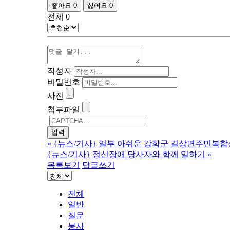
좋아요
0
싫어요
0
전체
0
작성자
비밀번호
사진
첨부파일
«
{뉴스/기사} 일부 아쉬운 강화군 길상면주민복합
{뉴스/기사} 정신장애 당사자와 함께 일하기
»
목록보기
답글쓰기
전체
일반
질문
봉사