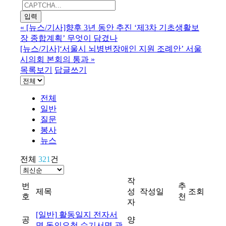
«
[뉴스/기사]향후 3년 동안 추진 ‘제3차 기초생활보
장 종합계획’ 무엇이 담겼나
[뉴스/기사]‘서울시 뇌병변장애인 지원 조례안’ 서울
시의회 본회의 통과
»
목록보기
답글쓰기
전체
일반
질문
봉사
뉴스
전체
321
건
작
번
추
제목
성
작성일
조회
호
천
자
[일반]
활동일지 전자서
공
양
명 동의요청 수기서명 관