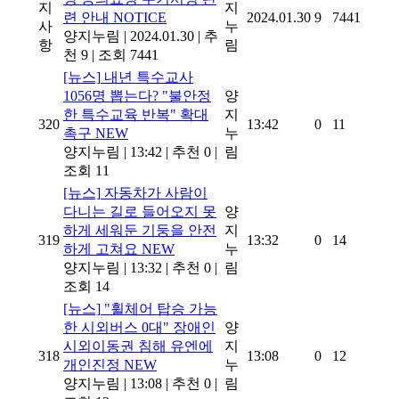
지
지
련 안내
NOTICE
2024.01.30
9
7441
사
누
양지누림
|
2024.01.30
|
추
항
림
천 9
|
조회 7441
[뉴스]
내년 특수교사
1056명 뽑는다? "불안정
양
한 특수교육 반복" 확대
지
320
13:42
0
11
촉구
NEW
누
양지누림
|
13:42
|
추천 0
|
림
조회 11
[뉴스]
자동차가 사람이
다니는 길로 들어오지 못
양
하게 세워둔 기둥을 안전
지
319
13:32
0
14
하게 고쳐요
NEW
누
양지누림
|
13:32
|
추천 0
|
림
조회 14
[뉴스]
"휠체어 탑승 가능
한 시외버스 0대" 장애인
양
시외이동권 침해 유엔에
지
318
13:08
0
12
개인진정
NEW
누
양지누림
|
13:08
|
추천 0
|
림