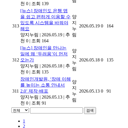
림
천 0
|
조회 139
[뉴스]
장애인도 은행 앱
을 쉽고 편하게 이용할 수
양
있도록 시스템을 바꿔야
지
313
2026.05.19
0
164
해요
누
양지누림
|
2026.05.19
|
추
림
천 0
|
조회 164
[뉴스]
장애인을 만나는
양
일에 왜 ‘두려움’이 먼저
지
312
오는가
2026.05.18
0
135
누
양지누림
|
2026.05.18
|
추
림
천 0
|
조회 135
장애인개발원, ‘장애 이해
양
를 높이는 소통 안내서
지
311
2.0’ 제작·배포
2026.05.13
0
91
누
양지누림
|
2026.05.13
|
추
림
천 0
|
조회 91
검색
1
2