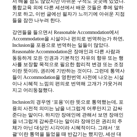
서 배울 점도 많았지만 아쉬운 구석도 곳곳에 있었다.
통합교육 외에 다른 세션에서 배운 것들은 후에 말하
기로 하고, 이번 글에선 필자가 느끼기에 아쉬운 지점
들을 잠깐 나누려 한다.
강연들을 들으면서 Reasonable Accommodation에서
Accommodation을 시설이나 편의로 번역하는가 하면,
Inclusion을 포용으로 번역하는 일들이 많았다.
Reasonable Accommodation은 장애인과 다른 사람과
동등하게 모든 인권과 기본적인 자유의 향유 또는 행
사를 보장할 목적으로 필요한 합리적 변경 또는 조정
이란 뜻이라, 권리에 기반하는 것이다. 그런데 통역사
들이 Accommodation을 영한번역 사전에 나오는 시설
이나 시혜적 느낌의 편의로 번역해 고개가 갸웃거려
지고 어리둥절했다.
Inclusion의 경우엔 ‘포용’이란 뜻으로 통역했는데, 포
용의 사전적 의미는 남을 너그럽게 어루만지고 감싸
준다는 말이다. 하지만 장애인에 관해서 보면 장애인
을 너그럽게 감싸준다는 말이라 장애인은 권리의 주
체가 아닌 대상인 시각이라 시혜적이다. 그래서 ‘포
괄’이란 통역을 들었을 때 반갑기는 했지만, 세션 대