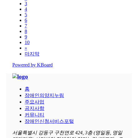
3
4
5
6
7
8
9
10
»
마지막
Powered by KBoard
홈
장애인의양지누림
주요사업
공지사항
커뮤니티
장애인신청서비스포털
서울특별시 강동구 구천면로 424, 3층 (명일동, 명일