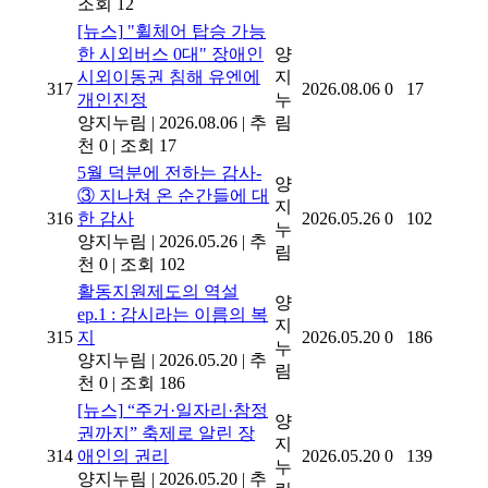
조회 12
[뉴스]
"휠체어 탑승 가능
한 시외버스 0대" 장애인
양
시외이동권 침해 유엔에
지
317
2026.08.06
0
17
개인진정
누
양지누림
|
2026.08.06
|
추
림
천 0
|
조회 17
5월 덕분에 전하는 감사-
양
③ 지나쳐 온 순간들에 대
지
316
한 감사
2026.05.26
0
102
누
양지누림
|
2026.05.26
|
추
림
천 0
|
조회 102
활동지원제도의 역설
양
ep.1 : 감시라는 이름의 복
지
315
지
2026.05.20
0
186
누
양지누림
|
2026.05.20
|
추
림
천 0
|
조회 186
[뉴스]
“주거·일자리·참정
양
권까지” 축제로 알린 장
지
314
애인의 권리
2026.05.20
0
139
누
양지누림
|
2026.05.20
|
추