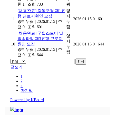
천 1
|
조회 733
림
[채용완료]
강동구청 제1유
양
형 근로지원인 모집
지
11
2026.01.15
0
601
양지누림
|
2026.01.15
|
추
누
천 0
|
조회 601
림
[채용완료]
굿윌스토어 밀
양
알송파점 제3유형 근로지
지
10
원인 모집
2026.01.15
0
644
누
양지누림
|
2026.01.15
|
추
림
천 0
|
조회 644
검색
글쓰기
1
2
»
마지막
Powered by KBoard