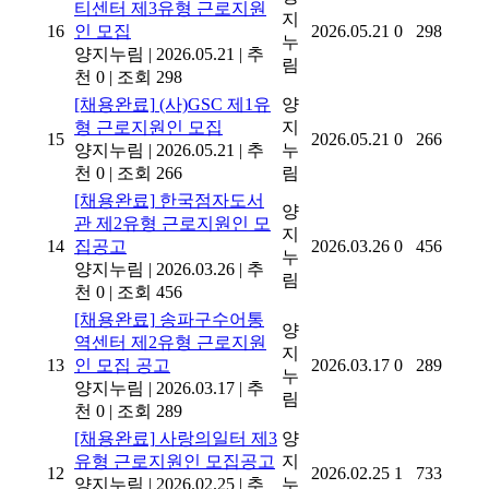
티센터 제3유형 근로지원
지
16
인 모집
2026.05.21
0
298
누
양지누림
|
2026.05.21
|
추
림
천 0
|
조회 298
[채용완료]
(사)GSC 제1유
양
형 근로지원인 모집
지
15
2026.05.21
0
266
양지누림
|
2026.05.21
|
추
누
천 0
|
조회 266
림
[채용완료]
한국점자도서
양
관 제2유형 근로지원인 모
지
14
집공고
2026.03.26
0
456
누
양지누림
|
2026.03.26
|
추
림
천 0
|
조회 456
[채용완료]
송파구수어통
양
역센터 제2유형 근로지원
지
13
인 모집 공고
2026.03.17
0
289
누
양지누림
|
2026.03.17
|
추
림
천 0
|
조회 289
[채용완료]
사랑의일터 제3
양
유형 근로지원인 모집공고
지
12
2026.02.25
1
733
양지누림
|
2026.02.25
|
추
누