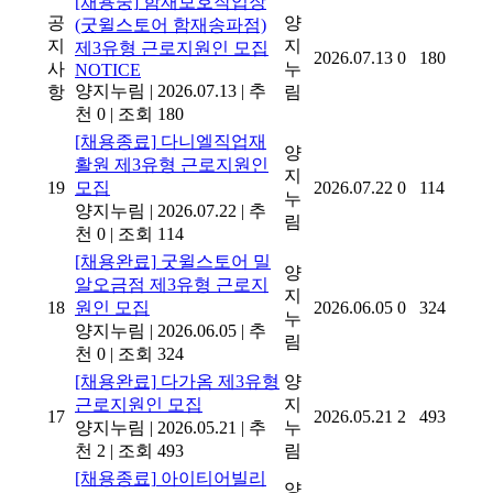
[채용중]
함재보호작업장
공
양
(굿윌스토어 함재송파점)
지
지
제3유형 근로지원인 모집
2026.07.13
0
180
사
누
NOTICE
양지누림
|
2026.07.13
|
추
항
림
천 0
|
조회 180
[채용종료]
다니엘직업재
양
활원 제3유형 근로지원인
지
19
모집
2026.07.22
0
114
누
양지누림
|
2026.07.22
|
추
림
천 0
|
조회 114
[채용완료]
굿윌스토어 밀
양
알오금점 제3유형 근로지
지
18
원인 모집
2026.06.05
0
324
누
양지누림
|
2026.06.05
|
추
림
천 0
|
조회 324
[채용완료]
다가옴 제3유형
양
근로지원인 모집
지
17
2026.05.21
2
493
양지누림
|
2026.05.21
|
추
누
천 2
|
조회 493
림
[채용종료]
아이티어빌리
양