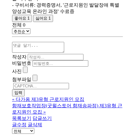
- 구비서류: 경력증명서, '근로지원인 발달장애 특별
양성교육 온라인 과정' 수료증
좋아요
1
싫어요
1
전체
0
작성자
비밀번호
사진
첨부파일
«
다가옴 제3유형 근로지원인 모집
함재보호작업장(굿윌스토어 함재송파점) 제3유형 근
로지원인 모집
»
목록보기
답글쓰기
글수정
글삭제