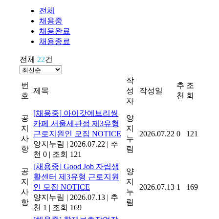
전체
채용중
채용완료
채용종료
전체
22
건
작
번
추
조
제목
성
작성일
호
천
회
자
[채용중]
아이갓에브리씽
공
양
카페 서울세관점 제3유형
지
지
근로지원인 모집
NOTICE
2026.07.22
0
121
사
누
양지누림
|
2026.07.22
|
추
항
림
천 0
|
조회 121
[채용중]
Good Job 자립생
공
양
활센터 제3유형 근로지원
지
지
인 모집
NOTICE
2026.07.13
1
169
사
누
양지누림
|
2026.07.13
|
추
항
림
천 1
|
조회 169