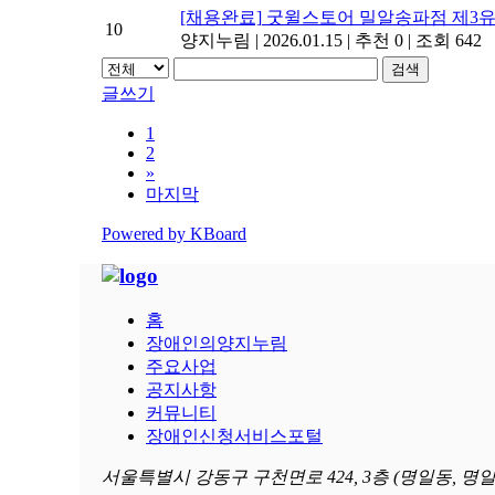
[채용완료]
굿윌스토어 밀알송파점 제3유
10
양지누림
|
2026.01.15
|
추천 0
|
조회 642
검색
글쓰기
1
2
»
마지막
Powered by KBoard
홈
장애인의양지누림
주요사업
공지사항
커뮤니티
장애인신청서비스포털
서울특별시 강동구 구천면로 424, 3층 (명일동, 