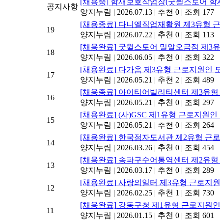
[채용중]
함재보호작업장(굿윌스토어 함재
공지사항
양지누림
|
2026.07.13
|
추천 0
|
조회 177
[채용종료]
다니엘직업재활원 제3유형 
19
양지누림
|
2026.07.22
|
추천 0
|
조회 113
[채용완료]
굿윌스토어 밀알오금점 제3유
18
양지누림
|
2026.06.05
|
추천 0
|
조회 322
[채용완료]
다가옴 제3유형 근로지원인 
17
양지누림
|
2026.05.21
|
추천 2
|
조회 489
[채용종료]
아이티어빌리티센터 제3유형
16
양지누림
|
2026.05.21
|
추천 0
|
조회 297
[채용완료]
(사)GSC 제1유형 근로지원인
15
양지누림
|
2026.05.21
|
추천 0
|
조회 264
[채용완료]
한국점자도서관 제2유형 근
14
양지누림
|
2026.03.26
|
추천 0
|
조회 454
[채용완료]
송파구수어통역센터 제2유형 
13
양지누림
|
2026.03.17
|
추천 0
|
조회 289
[채용완료]
사랑의일터 제3유형 근로지
12
양지누림
|
2026.02.25
|
추천 1
|
조회 730
[채용완료]
강동구청 제1유형 근로지원인
11
양지누림
|
2026.01.15
|
추천 0
|
조회 601