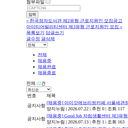
첨부파일
«
한국점자도서관 제2유형 근로지원인 모집공고
아이티어빌리티센터 제3유형 근로지원인 모집
»
목록보기
답글쓰기
글수정
글삭제
전체
채용중
채용완료
채용종료
전체
22
건
번호
제목
[채용중]
아이갓에브리씽카페 서울세관점
공지사항
양지누림
|
2026.07.22
|
추천 0
|
조회 117
[채용중]
Good Job 자립생활센터 제3
공지사항
양지누림
|
2026.07.13
|
추천 1
|
조회 163