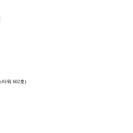
집
스타워 602호)