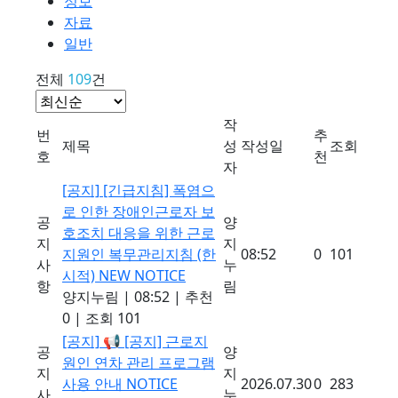
정보
자료
일반
전체
109
건
작
번
추
제목
성
작성일
조회
호
천
자
[공지]
[긴급지침] 폭염으
로 인한 장애인근로자 보
공
양
호조치 대응을 위한 근로
지
지
지원인 복무관리지침 (한
08:52
0
101
사
누
시적)
NEW
NOTICE
항
림
양지누림
|
08:52
|
추천
0
|
조회 101
[공지]
📢 [공지] 근로지
공
양
원인 연차 관리 프로그램
지
지
사용 안내
NOTICE
2026.07.30
0
283
사
누