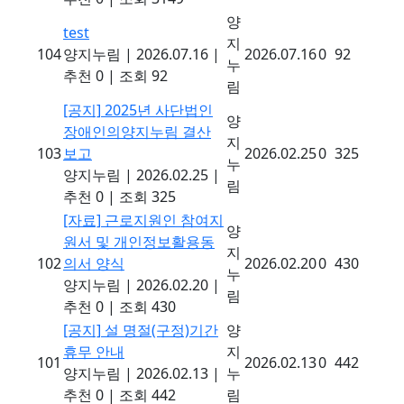
양
test
지
104
양지누림
|
2026.07.16
|
2026.07.16
0
92
누
추천 0
|
조회 92
림
[공지]
2025년 사단법인
양
장애인의양지누림 결산
지
103
보고
2026.02.25
0
325
누
양지누림
|
2026.02.25
|
림
추천 0
|
조회 325
[자료]
근로지원인 참여지
양
원서 및 개인정보활용동
지
102
의서 양식
2026.02.20
0
430
누
양지누림
|
2026.02.20
|
림
추천 0
|
조회 430
[공지]
설 명절(구정)기간
양
휴무 안내
지
101
2026.02.13
0
442
양지누림
|
2026.02.13
|
누
추천 0
|
조회 442
림