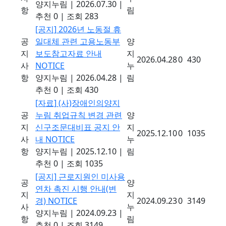
양지누림
|
2026.07.30
|
항
림
추천 0
|
조회 283
[공지]
2026년 노동절 휴
공
일대체 관련 고용노동부
양
지
보도참고자료 안내
지
2026.04.28
0
430
사
NOTICE
누
항
양지누림
|
2026.04.28
|
림
추천 0
|
조회 430
[자료]
(사)장애인의양지
공
누림 취업규칙 변경 관련
양
지
신구조문대비표 공지 안
지
2025.12.10
0
1035
사
내
NOTICE
누
항
양지누림
|
2025.12.10
|
림
추천 0
|
조회 1035
[공지]
근로지원인 미사용
공
양
연차 촉진 시행 안내(변
지
지
경)
NOTICE
2024.09.23
0
3149
사
누
양지누림
|
2024.09.23
|
항
림
추천 0
|
조회 3149