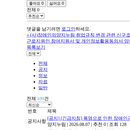
좋아요
0
싫어요
0
전체
0
댓글을 남기려면
로그인
하세요.
«
(사)장애인의양지누림 취업규칙 변경 관련 신구
근로지원인 참여지원서 및 개인정보활용동의서 양
목록보기
전체
공지
정보
자료
일반
전체
109
건
번호
제목
[공지]
[긴급지침] 폭염으로 인한 장애인
공지사항
양지누림
|
2026.08.07
|
추천 0
|
조회 128