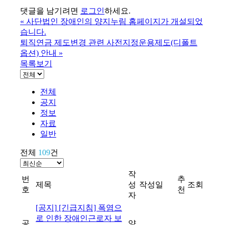
댓글을 남기려면
로그인
하세요.
«
사단법인 장애인의 양지누림 홈페이지가 개설되었
습니다.
퇴직연금 제도변경 관련 사전지정운용제도(디폴트
옵션) 안내
»
목록보기
전체
공지
정보
자료
일반
전체
109
건
작
번
추
제목
성
작성일
조회
호
천
자
[공지]
[긴급지침] 폭염으
로 인한 장애인근로자 보
공
양