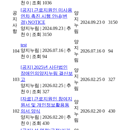
천 0
|
조회 1036
[공지]
근로지원인 미사용
공
양
연차 촉진 시행 안내(변
지
지
경)
NOTICE
2024.09.23
0
3150
사
누
양지누림
|
2024.09.23
|
추
항
림
천 0
|
조회 3150
양
test
지
양지누림
|
2026.07.16
|
추
104
2026.07.16
0
94
누
천 0
|
조회 94
림
[공지]
2025년 사단법인
양
장애인의양지누림 결산보
지
103
고
2026.02.25
0
327
누
양지누림
|
2026.02.25
|
추
림
천 0
|
조회 327
[자료]
근로지원인 참여지
양
원서 및 개인정보활용동
지
102
의서 양식
2026.02.20
0
430
누
양지누림
|
2026.02.20
|
추
림
천 0
|
조회 430