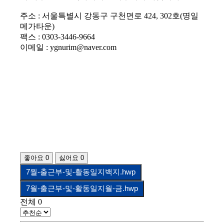
주소 : 서울특별시 강동구 구천면로 424, 302호(명일
메가타운)
팩스 : 0303-3446-9664
이메일 : ygnurim@naver.com
좋아요
0
싫어요
0
7월-출근부-및-활동일지백지.hwp
7월-출근부-및-활동일지월-금.hwp
전체
0