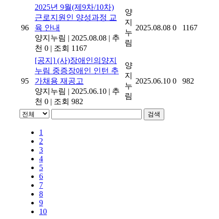
2025년 9월(제9차/10차)
양
근로지원인 양성과정 교
지
96
육 안내
2025.08.08
0
1167
누
양지누림
|
2025.08.08
|
추
림
천 0
|
조회 1167
[공지]
(사)장애인의양지
양
누림 중증장애인 인턴 추
지
95
가채용 재공고
2025.06.10
0
982
누
양지누림
|
2025.06.10
|
추
림
천 0
|
조회 982
검색
1
2
3
4
5
6
7
8
9
10