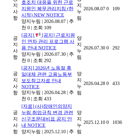
호조치 대응을 위한 근로
지
지
지원인 복무관리지침 (한
2026.08.07
0
109
사
누
시적)
NEW
NOTICE
항
림
양지누림
|
2026.08.07
|
추
천 0
|
조회 109
[공지]
[공지] 근로지원
공
양
인 연차 관리 프로그램 사
지
지
용 안내
NOTICE
2026.07.30
0
292
사
누
양지누림
|
2026.07.30
|
추
항
림
천 0
|
조회 292
[공지]
2026년 노동절 휴
공
양
일대체 관련 고용노동부
지
지
보도참고자료 안내
2026.04.28
0
433
사
누
NOTICE
양지누림
|
2026.04.28
|
추
항
림
천 0
|
조회 433
[자료]
(사)장애인의양지
공
누림 취업규칙 변경 관련
양
지
신구조문대비표 공지 안
지
2025.12.10
0
1036
사
내
NOTICE
누
항
양지누림
|
2025.12.10
|
추
림