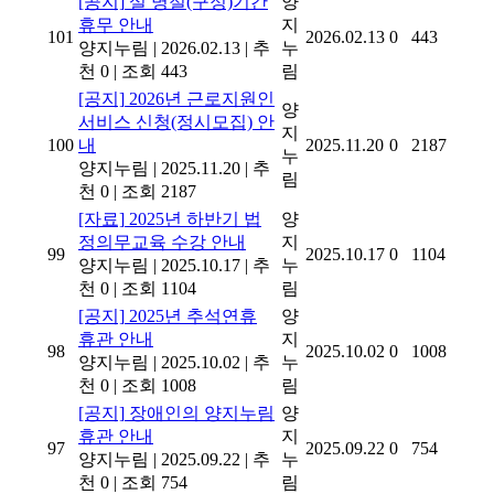
[공지]
설 명절(구정)기간
양
휴무 안내
지
101
2026.02.13
0
443
양지누림
|
2026.02.13
|
추
누
천 0
|
조회 443
림
[공지]
2026년 근로지원인
양
서비스 신청(정시모집) 안
지
100
내
2025.11.20
0
2187
누
양지누림
|
2025.11.20
|
추
림
천 0
|
조회 2187
[자료]
2025년 하반기 법
양
정의무교육 수강 안내
지
99
2025.10.17
0
1104
양지누림
|
2025.10.17
|
추
누
천 0
|
조회 1104
림
[공지]
2025년 추석연휴
양
휴관 안내
지
98
2025.10.02
0
1008
양지누림
|
2025.10.02
|
추
누
천 0
|
조회 1008
림
[공지]
장애인의 양지누림
양
휴관 안내
지
97
2025.09.22
0
754
양지누림
|
2025.09.22
|
추
누
천 0
|
조회 754
림